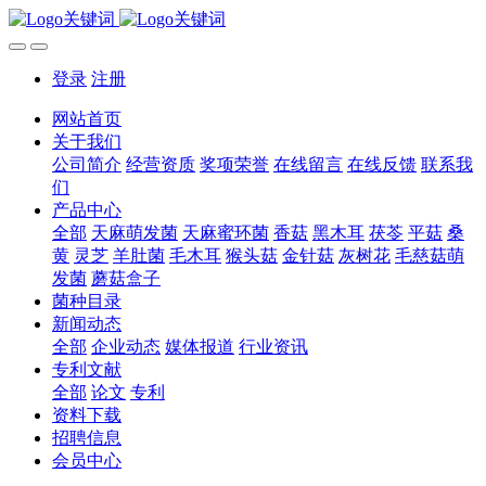
登录
注册
网站首页
关于我们
公司简介
经营资质
奖项荣誉
在线留言
在线反馈
联系我
们
产品中心
全部
天麻萌发菌
天麻蜜环菌
香菇
黑木耳
茯苓
平菇
桑
黄
灵芝
羊肚菌
毛木耳
猴头菇
金针菇
灰树花
毛慈菇萌
发菌
蘑菇盒子
菌种目录
新闻动态
全部
企业动态
媒体报道
行业资讯
专利文献
全部
论文
专利
资料下载
招聘信息
会员中心