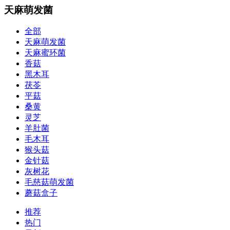
天麻萌发菌
全部
天麻萌发菌
天麻蜜环菌
香菇
黑木耳
茯苓
平菇
桑黄
灵芝
羊肚菌
毛木耳
猴头菇
金针菇
灰树花
毛慈菇萌发菌
蘑菇盒子
推荐
热门