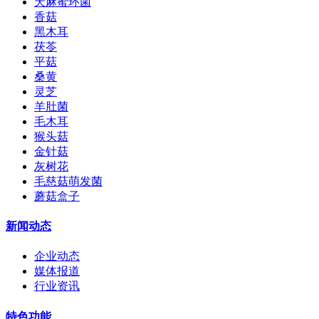
天麻蜜环菌
香菇
黑木耳
茯苓
平菇
桑黄
灵芝
羊肚菌
毛木耳
猴头菇
金针菇
灰树花
毛慈菇萌发菌
蘑菇盒子
新闻动态
企业动态
媒体报道
行业资讯
特色功能