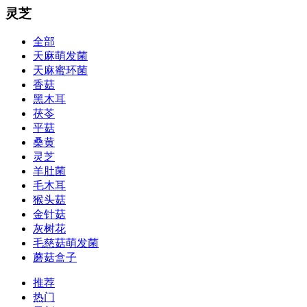
灵芝
全部
天麻萌发菌
天麻蜜环菌
香菇
黑木耳
茯苓
平菇
桑黄
灵芝
羊肚菌
毛木耳
猴头菇
金针菇
灰树花
毛慈菇萌发菌
蘑菇盒子
推荐
热门