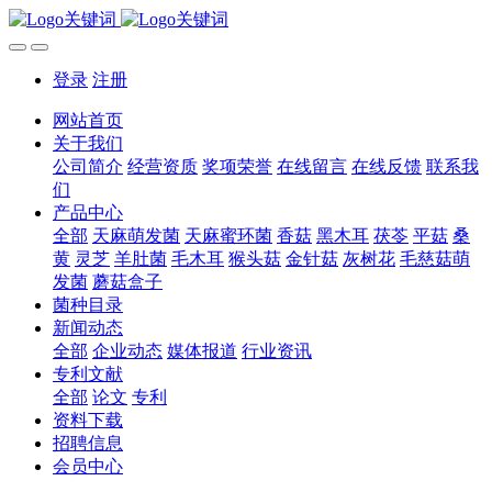
登录
注册
网站首页
关于我们
公司简介
经营资质
奖项荣誉
在线留言
在线反馈
联系我
们
产品中心
全部
天麻萌发菌
天麻蜜环菌
香菇
黑木耳
茯苓
平菇
桑
黄
灵芝
羊肚菌
毛木耳
猴头菇
金针菇
灰树花
毛慈菇萌
发菌
蘑菇盒子
菌种目录
新闻动态
全部
企业动态
媒体报道
行业资讯
专利文献
全部
论文
专利
资料下载
招聘信息
会员中心