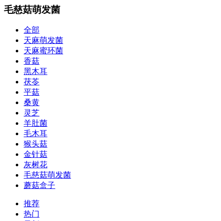
毛慈菇萌发菌
全部
天麻萌发菌
天麻蜜环菌
香菇
黑木耳
茯苓
平菇
桑黄
灵芝
羊肚菌
毛木耳
猴头菇
金针菇
灰树花
毛慈菇萌发菌
蘑菇盒子
推荐
热门