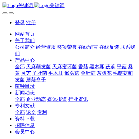
登录
注册
网站首页
关于我们
公司简介
经营资质
奖项荣誉
在线留言
在线反馈
联系我
们
产品中心
全部
天麻萌发菌
天麻蜜环菌
香菇
黑木耳
茯苓
平菇
桑
黄
灵芝
羊肚菌
毛木耳
猴头菇
金针菇
灰树花
毛慈菇萌
发菌
蘑菇盒子
菌种目录
新闻动态
全部
企业动态
媒体报道
行业资讯
专利文献
全部
论文
专利
资料下载
招聘信息
会员中心