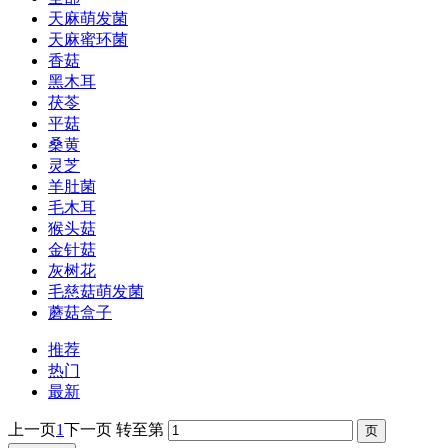
天麻萌发菌
天麻蜜环菌
香菇
黑木耳
茯苓
平菇
桑黄
灵芝
羊肚菌
毛木耳
猴头菇
金针菇
灰树花
毛慈菇萌发菌
蘑菇盒子
推荐
热门
最新
上一页
1
下一页
转至第