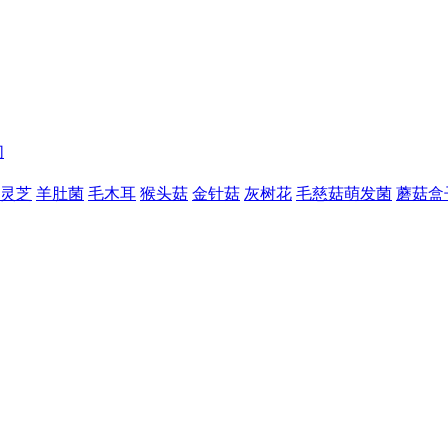
们
灵芝
羊肚菌
毛木耳
猴头菇
金针菇
灰树花
毛慈菇萌发菌
蘑菇盒