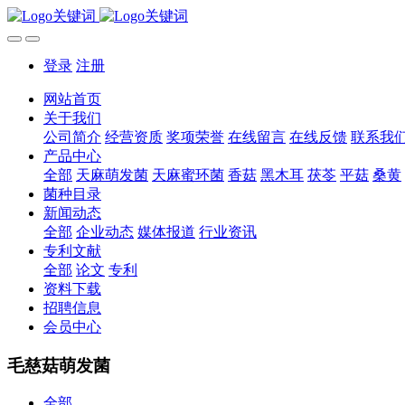
登录
注册
网站首页
关于我们
公司简介
经营资质
奖项荣誉
在线留言
在线反馈
联系我
产品中心
全部
天麻萌发菌
天麻蜜环菌
香菇
黑木耳
茯苓
平菇
桑黄
菌种目录
新闻动态
全部
企业动态
媒体报道
行业资讯
专利文献
全部
论文
专利
资料下载
招聘信息
会员中心
毛慈菇萌发菌
全部