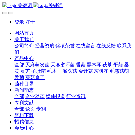
登录
注册
网站首页
关于我们
公司简介
经营资质
奖项荣誉
在线留言
在线反馈
联系我
们
产品中心
全部
天麻萌发菌
天麻蜜环菌
香菇
黑木耳
茯苓
平菇
桑
黄
灵芝
羊肚菌
毛木耳
猴头菇
金针菇
灰树花
毛慈菇萌
发菌
蘑菇盒子
菌种目录
新闻动态
全部
企业动态
媒体报道
行业资讯
专利文献
全部
论文
专利
资料下载
招聘信息
会员中心