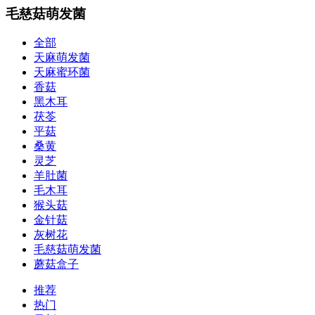
毛慈菇萌发菌
全部
天麻萌发菌
天麻蜜环菌
香菇
黑木耳
茯苓
平菇
桑黄
灵芝
羊肚菌
毛木耳
猴头菇
金针菇
灰树花
毛慈菇萌发菌
蘑菇盒子
推荐
热门