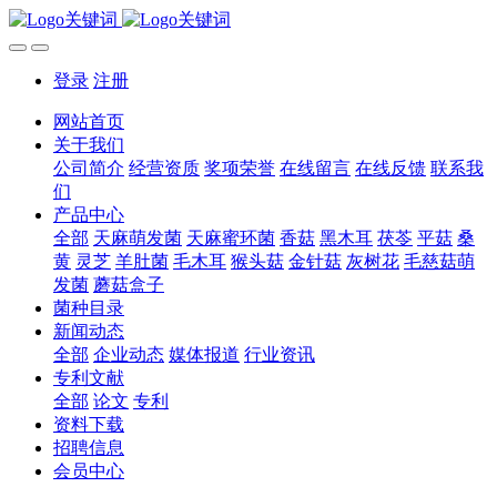
登录
注册
网站首页
关于我们
公司简介
经营资质
奖项荣誉
在线留言
在线反馈
联系我
们
产品中心
全部
天麻萌发菌
天麻蜜环菌
香菇
黑木耳
茯苓
平菇
桑
黄
灵芝
羊肚菌
毛木耳
猴头菇
金针菇
灰树花
毛慈菇萌
发菌
蘑菇盒子
菌种目录
新闻动态
全部
企业动态
媒体报道
行业资讯
专利文献
全部
论文
专利
资料下载
招聘信息
会员中心