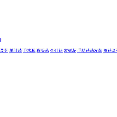
们
灵芝
羊肚菌
毛木耳
猴头菇
金针菇
灰树花
毛慈菇萌发菌
蘑菇盒