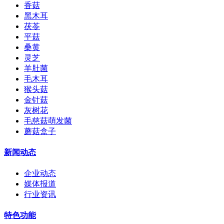
香菇
黑木耳
茯苓
平菇
桑黄
灵芝
羊肚菌
毛木耳
猴头菇
金针菇
灰树花
毛慈菇萌发菌
蘑菇盒子
新闻动态
企业动态
媒体报道
行业资讯
特色功能