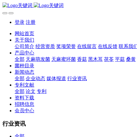
登录
注册
网站首页
关于我们
公司简介
经营资质
奖项荣誉
在线留言
在线反馈
联系我
产品中心
全部
天麻萌发菌
天麻蜜环菌
香菇
黑木耳
茯苓
平菇
桑黄
菌种目录
新闻动态
全部
企业动态
媒体报道
行业资讯
专利文献
全部
论文
专利
资料下载
招聘信息
会员中心
行业资讯
全部