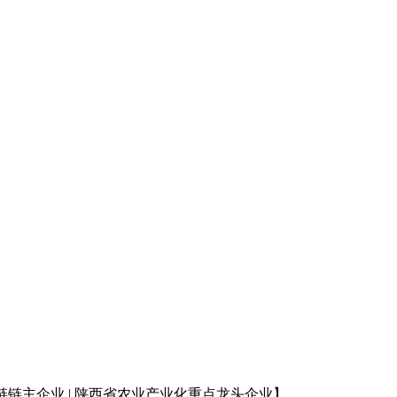
链链主企业
| 陕西省农业产业化重点龙头企业
】