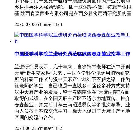
多个县，用一支支一瓶瓶一袋袋优质菌种为产业发展和
乡村振兴注入强劲动能。 四十载深耕不辍，铸就产业根
基 陕西春森菌业有限公司是在西乡县食用菌研究所的基
2026-07-06
chunsen
323
中国医学科学院兰进研究员莅临陕西春森菌业指导工作
兰进研究员表示，几十年来，自徐锦堂老师在汉中开创
天麻“野生变家种”以来，中国医学科学院药用植物研究
所的科研工作者与汉中天麻产业就结下不解之缘，作为
徐老师的学生，自己也是一直以多种途径多种方式支持
汉中天麻产业的发展，鉴于春森菌业在“天麻两菌”方面
取得的成绩，在全国天麻主产区不遗余力地宣传、推介
春森菌业，并先后引荐云南昭通彝良等多批次领导、业
内人员莅临春森交流学习，极大地促进了天麻主产区地
区间的交流与合作。
2023-06-22
chunsen
382