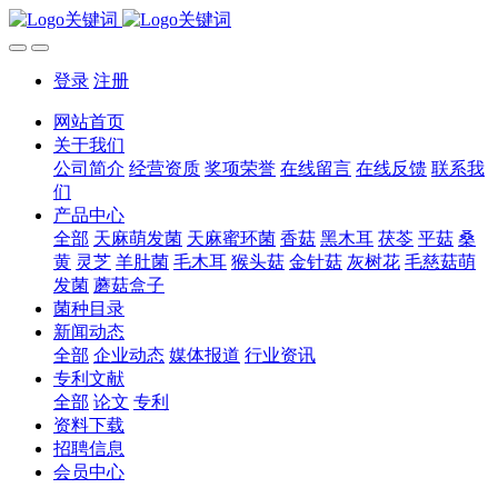
登录
注册
网站首页
关于我们
公司简介
经营资质
奖项荣誉
在线留言
在线反馈
联系我
们
产品中心
全部
天麻萌发菌
天麻蜜环菌
香菇
黑木耳
茯苓
平菇
桑
黄
灵芝
羊肚菌
毛木耳
猴头菇
金针菇
灰树花
毛慈菇萌
发菌
蘑菇盒子
菌种目录
新闻动态
全部
企业动态
媒体报道
行业资讯
专利文献
全部
论文
专利
资料下载
招聘信息
会员中心