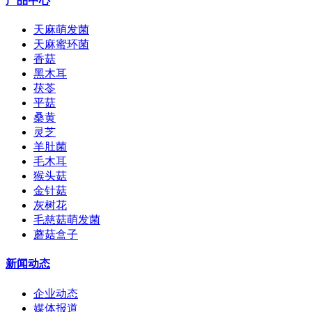
产品中心
天麻萌发菌
天麻蜜环菌
香菇
黑木耳
茯苓
平菇
桑黄
灵芝
羊肚菌
毛木耳
猴头菇
金针菇
灰树花
毛慈菇萌发菌
蘑菇盒子
新闻动态
企业动态
媒体报道