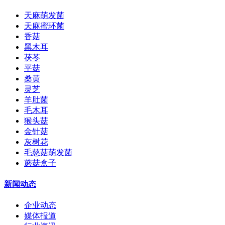
天麻萌发菌
天麻蜜环菌
香菇
黑木耳
茯苓
平菇
桑黄
灵芝
羊肚菌
毛木耳
猴头菇
金针菇
灰树花
毛慈菇萌发菌
蘑菇盒子
新闻动态
企业动态
媒体报道