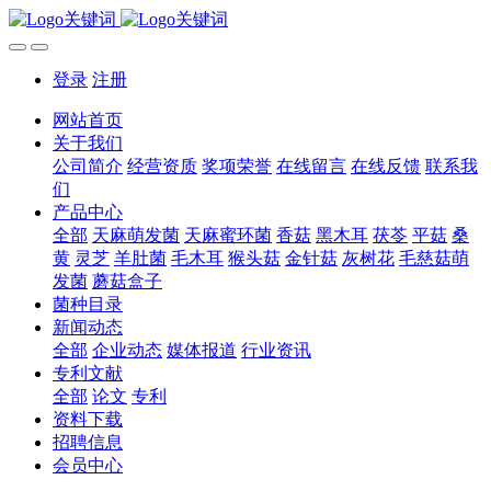
登录
注册
网站首页
关于我们
公司简介
经营资质
奖项荣誉
在线留言
在线反馈
联系我
们
产品中心
全部
天麻萌发菌
天麻蜜环菌
香菇
黑木耳
茯苓
平菇
桑
黄
灵芝
羊肚菌
毛木耳
猴头菇
金针菇
灰树花
毛慈菇萌
发菌
蘑菇盒子
菌种目录
新闻动态
全部
企业动态
媒体报道
行业资讯
专利文献
全部
论文
专利
资料下载
招聘信息
会员中心