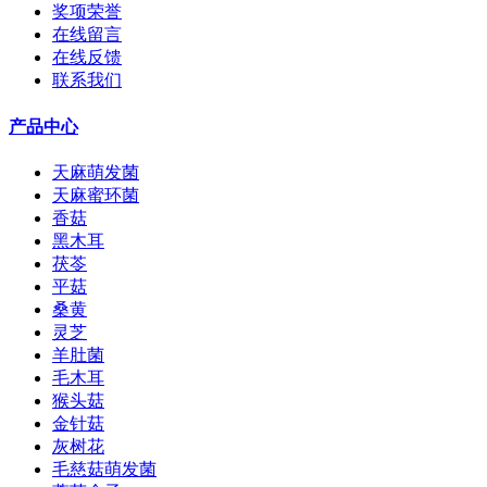
奖项荣誉
在线留言
在线反馈
联系我们
产品中心
天麻萌发菌
天麻蜜环菌
香菇
黑木耳
茯苓
平菇
桑黄
灵芝
羊肚菌
毛木耳
猴头菇
金针菇
灰树花
毛慈菇萌发菌