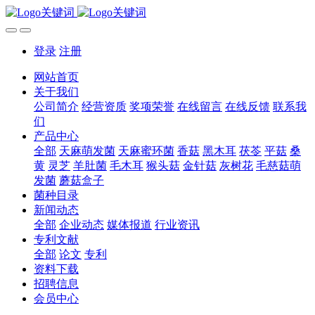
登录
注册
网站首页
关于我们
公司简介
经营资质
奖项荣誉
在线留言
在线反馈
联系我
们
产品中心
全部
天麻萌发菌
天麻蜜环菌
香菇
黑木耳
茯苓
平菇
桑
黄
灵芝
羊肚菌
毛木耳
猴头菇
金针菇
灰树花
毛慈菇萌
发菌
蘑菇盒子
菌种目录
新闻动态
全部
企业动态
媒体报道
行业资讯
专利文献
全部
论文
专利
资料下载
招聘信息
会员中心