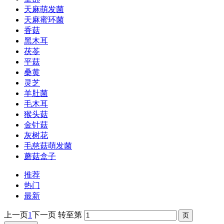
天麻萌发菌
天麻蜜环菌
香菇
黑木耳
茯苓
平菇
桑黄
灵芝
羊肚菌
毛木耳
猴头菇
金针菇
灰树花
毛慈菇萌发菌
蘑菇盒子
推荐
热门
最新
上一页
1
下一页
转至第