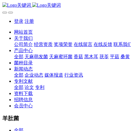
登录
注册
网站首页
关于我们
公司简介
经营资质
奖项荣誉
在线留言
在线反馈
联系我
产品中心
全部
天麻萌发菌
天麻蜜环菌
香菇
黑木耳
茯苓
平菇
桑黄
菌种目录
新闻动态
全部
企业动态
媒体报道
行业资讯
专利文献
全部
论文
专利
资料下载
招聘信息
会员中心
羊肚菌
全部