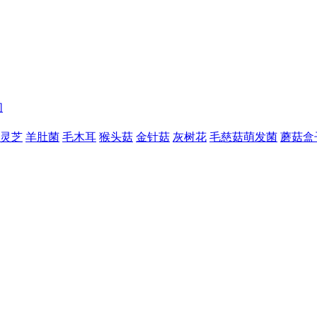
们
灵芝
羊肚菌
毛木耳
猴头菇
金针菇
灰树花
毛慈菇萌发菌
蘑菇盒