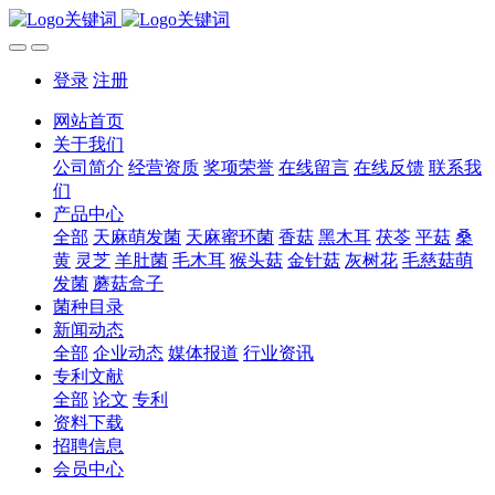
登录
注册
网站首页
关于我们
公司简介
经营资质
奖项荣誉
在线留言
在线反馈
联系我
们
产品中心
全部
天麻萌发菌
天麻蜜环菌
香菇
黑木耳
茯苓
平菇
桑
黄
灵芝
羊肚菌
毛木耳
猴头菇
金针菇
灰树花
毛慈菇萌
发菌
蘑菇盒子
菌种目录
新闻动态
全部
企业动态
媒体报道
行业资讯
专利文献
全部
论文
专利
资料下载
招聘信息
会员中心