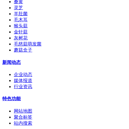
桑黄
灵芝
羊肚菌
毛木耳
猴头菇
金针菇
灰树花
毛慈菇萌发菌
蘑菇盒子
新闻动态
企业动态
媒体报道
行业资讯
特色功能
网站地图
聚合标签
站内搜索