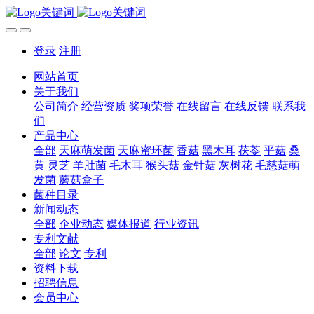
登录
注册
网站首页
关于我们
公司简介
经营资质
奖项荣誉
在线留言
在线反馈
联系我
们
产品中心
全部
天麻萌发菌
天麻蜜环菌
香菇
黑木耳
茯苓
平菇
桑
黄
灵芝
羊肚菌
毛木耳
猴头菇
金针菇
灰树花
毛慈菇萌
发菌
蘑菇盒子
菌种目录
新闻动态
全部
企业动态
媒体报道
行业资讯
专利文献
全部
论文
专利
资料下载
招聘信息
会员中心