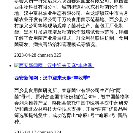
参会人员一行先后深入陕西春森菌业有限公司、陕西金
西生物科技有限公司、城南街道办水东村稻菌轮作基
地、汉中富林农业生态有限公司、白龙塘镇汉中市古月
晴农业开发有限公司千万袋食用菌示范基地、西乡县乡
村振兴公司等地现场观摩了菌种生产、菌包工厂化制
袋、黑木耳吊袋栽培及稻菌轮作栽培试验示范等，详细
了解了食用菌产业发展模式、群众利益联结机制、食用
菌研发、病虫害防治和管理模式等情况。
2023-04-28
chunsen
325
西安新闻网：汉中迎来天麻“丰收季”
西乡县食用菌研究所、春森菌业有限公司生产的“两
菌”母种、原种占全国市场份额的近30%，被中国菌物学
会列为推荐产品。略阳县依托中国中医科学院中药研究
所和西北农林科技大学技术支持，开展“两菌”优良品种
筛选和提纯复壮，成功选育出“略麻1号”“略麻2号”新品
种。
2025-04-17
chunsen
324