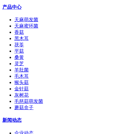
产品中心
天麻萌发菌
天麻蜜环菌
香菇
黑木耳
茯苓
平菇
桑黄
灵芝
羊肚菌
毛木耳
猴头菇
金针菇
灰树花
毛慈菇萌发菌
蘑菇盒子
新闻动态
企业动态