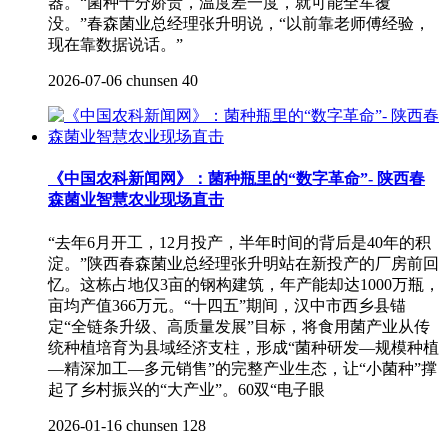
器。“菌种十分娇贵，温度差一度，就可能全军覆
没。”春森菌业总经理张升明说，“以前靠老师傅经验，
现在靠数据说话。”
2026-07-06
chunsen
40
《中国农科新闻网》：菌种瓶里的“数字革命”- 陕西春
森菌业智慧农业现场直击
“去年6月开工，12月投产，半年时间的背后是40年的积
淀。”陕西春森菌业总经理张升明站在新投产的厂房前回
忆。这栋占地仅3亩的钢构建筑，年产能却达1000万瓶，
亩均产值366万元。“十四五”期间，汉中市西乡县锚
定“全链条升级、高质量发展”目标，将食用菌产业从传
统种植培育为县域经济支柱，形成“菌种研发—规模种植
—精深加工—多元销售”的完整产业生态，让“小菌种”撑
起了乡村振兴的“大产业”。60双“电子眼
2026-01-16
chunsen
128