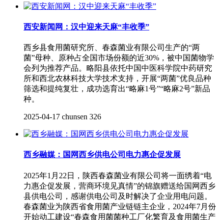
西安新闻网：汉中迎来天麻“丰收季”
西乡县食用菌研究所、春森菌业有限公司生产的“两
菌”母种、原种占全国市场份额的近30%，被中国菌物学
会列为推荐产品。略阳县依托中国中医科学院中药研究
所和西北农林科技大学技术支持，开展“两菌”优良品种
筛选和提纯复壮，成功选育出“略麻1号”“略麻2号”新品
种。
2025-04-17
chunsen
326
西乡融媒：国网西乡供电公司电力惠企促发展
2025年1月22日，陕西春森菌业有限公司将一面绣着“电
力惠企促发展，营商环境见真情”的锦旗赠送给国网西乡
县供电公司，感谢供电公司及时解决了企业用电问题。
春森菌业为陕西省食用菌产业链链主企业，2024年7月份
开始动工建设“春森食用菌菌种工厂化繁育及食用菌生产