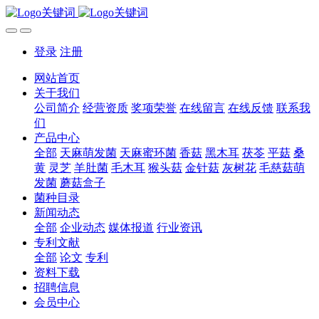
登录
注册
网站首页
关于我们
公司简介
经营资质
奖项荣誉
在线留言
在线反馈
联系我
们
产品中心
全部
天麻萌发菌
天麻蜜环菌
香菇
黑木耳
茯苓
平菇
桑
黄
灵芝
羊肚菌
毛木耳
猴头菇
金针菇
灰树花
毛慈菇萌
发菌
蘑菇盒子
菌种目录
新闻动态
全部
企业动态
媒体报道
行业资讯
专利文献
全部
论文
专利
资料下载
招聘信息
会员中心