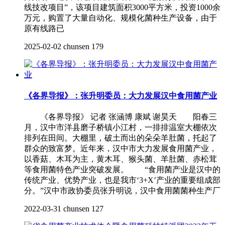
线技改项目”，该项目建筑面积3000平方米，投资1000余
万元，购置了大量自动化、规模化菌种生产设备，由于
原有线路已
2025-02-02
chunsen
179
《各界导报》：张升明委员：大力发展汉中食用菌产业
《各界导报》 记者 张涵博 康斌 谢昊天 阳春三
月，汉中市洋县磨子桥镇小江村，一排排温室大棚依次
排列在田间。大棚里，破土而出的朵朵羊肚菌，托起了
群众的致富梦。近年来，汉中市大力发展食用菌产业，
以香菇、木耳为主，黄木耳、猴头菌、羊肚菌、赤松茸
等食用菌特色产业突破发展。 “食用菌产业是汉中的
传统产业、优势产业，也是我市‘3+X’产业的重要组成部
分。”汉中市政协委员张升明说，汉中食用菌菌种生产厂
2022-03-31
chunsen
127