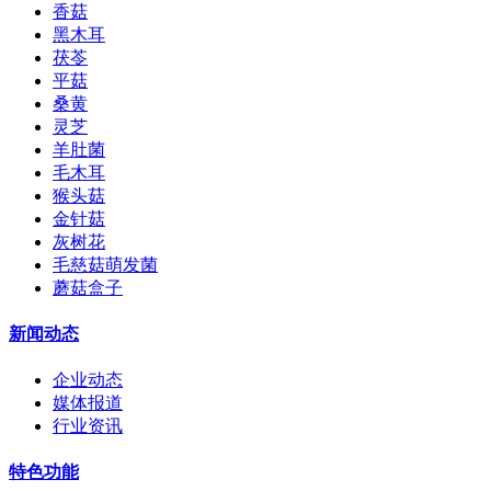
香菇
黑木耳
茯苓
平菇
桑黄
灵芝
羊肚菌
毛木耳
猴头菇
金针菇
灰树花
毛慈菇萌发菌
蘑菇盒子
新闻动态
企业动态
媒体报道
行业资讯
特色功能