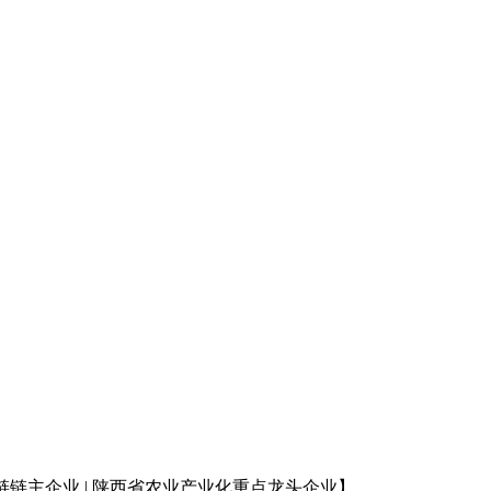
链链主企业
| 陕西省农业产业化重点龙头企业
】