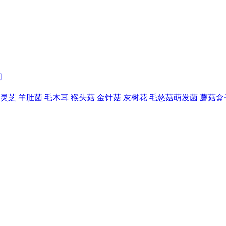
们
灵芝
羊肚菌
毛木耳
猴头菇
金针菇
灰树花
毛慈菇萌发菌
蘑菇盒