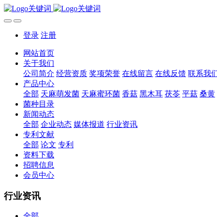
登录
注册
网站首页
关于我们
公司简介
经营资质
奖项荣誉
在线留言
在线反馈
联系我
产品中心
全部
天麻萌发菌
天麻蜜环菌
香菇
黑木耳
茯苓
平菇
桑黄
菌种目录
新闻动态
全部
企业动态
媒体报道
行业资讯
专利文献
全部
论文
专利
资料下载
招聘信息
会员中心
行业资讯
全部