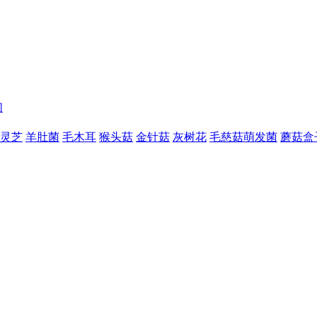
们
灵芝
羊肚菌
毛木耳
猴头菇
金针菇
灰树花
毛慈菇萌发菌
蘑菇盒