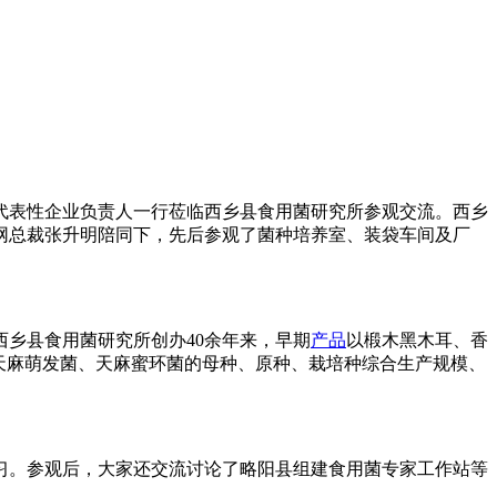
菌代表性企业负责人一行莅临西乡县食用菌研究所参观交流。西乡
网总裁张升明陪同下，先后参观了菌种培养室、装袋车间及厂
乡县食用菌研究所创办40余年来，早期
产品
以椴木黑木耳、香
牌天麻萌发菌、天麻蜜环菌的母种、原种、栽培种综合生产规模、
习。参观后，大家还交流讨论了略阳县组建食用菌专家工作站等