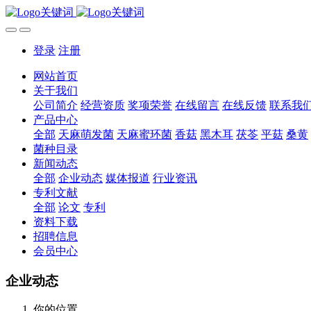
登录
注册
网站首页
关于我们
公司简介
经营资质
奖项荣誉
在线留言
在线反馈
联系我
产品中心
全部
天麻萌发菌
天麻蜜环菌
香菇
黑木耳
茯苓
平菇
桑黄
菌种目录
新闻动态
全部
企业动态
媒体报道
行业资讯
专利文献
全部
论文
专利
资料下载
招聘信息
会员中心
企业动态
你的位置