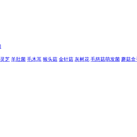
们
灵芝
羊肚菌
毛木耳
猴头菇
金针菇
灰树花
毛慈菇萌发菌
蘑菇盒