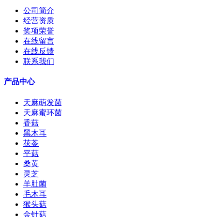
公司简介
经营资质
奖项荣誉
在线留言
在线反馈
联系我们
产品中心
天麻萌发菌
天麻蜜环菌
香菇
黑木耳
茯苓
平菇
桑黄
灵芝
羊肚菌
毛木耳
猴头菇
金针菇