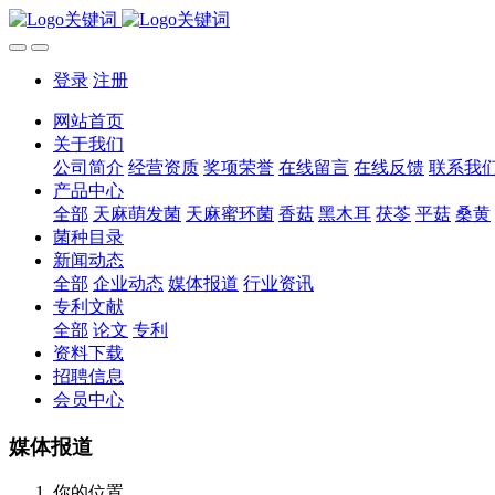
登录
注册
网站首页
关于我们
公司简介
经营资质
奖项荣誉
在线留言
在线反馈
联系我
产品中心
全部
天麻萌发菌
天麻蜜环菌
香菇
黑木耳
茯苓
平菇
桑黄
菌种目录
新闻动态
全部
企业动态
媒体报道
行业资讯
专利文献
全部
论文
专利
资料下载
招聘信息
会员中心
媒体报道
你的位置